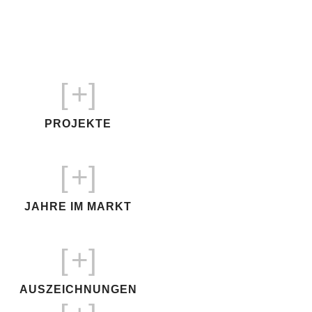
Bewusstsein für die Energiewende.
[
+]
PROJEKTE
[
+]
JAHRE IM MARKT
[
+]
AUSZEICHNUNGEN