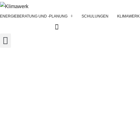
ENERGIEBERATUNG UND -PLANUNG
SCHULUNGEN
KLIMAWERK
ÜBER UNS